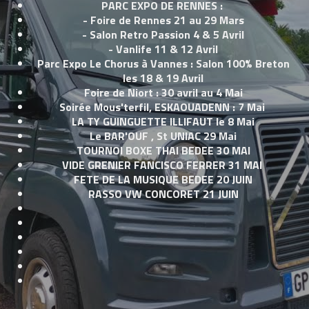
PARC EXPO DE RENNES :
- Foire de Rennes 21 au 29 Mars
- Salon Retro Passion 4 & 5 Avril
- Vanlife 11 & 12 Avril
Parc Expo Le Chorus à Vannes : Salon 100% Breton
les 18 & 19 Avril
Foire de Niort : 30 avril au 4 Mai
Soirée Mous'terfil, ESKAOUADENN : 7 Mai
LA TY GUINGUETTE ILLIFAUT le 8 Mai
Le BAR'OUF , St UNIAC 29 Mai
TOURNOI BOXE THAI BEDEE 30 MAI
VIDE GRENIER FANCISCO FERRER 31 MAI
FETE DE LA MUSIQUE BEDEE 20 JUIN
RASSO VW CONCORET 21 JUIN