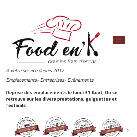
A votre service depuis 2017
ACCUEIL
Emplacements- Entreprises- Evènements
Les Emplacements / Prochains Evènements
Reprise des emplacements le lundi 31 Aout, On se
retrouve sur les divers prestations, guiguettes et
Privatisation Food Truck
festivals
Nos Burgers Artisanaux
›
CONTACT